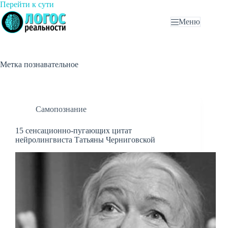
Перейти
Перейти к сути
к
Меню
сути
Метка
познавательное
Самопознание
15 сенсационно-пугающих цитат
нейролингвиста Татьяны Черниговской