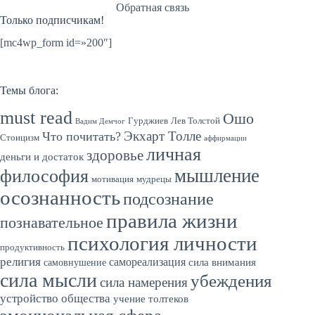
Обратная связь
Только подписчикам!
[mc4wp_form id=»200″]
Темы блога:
must read
Ошо
Гурджиев
Лев Толстой
Вадим Демчог
Экхарт Толле
Что почитать?
Стоицизм
аффирмации
личная
здоровье
деньги и достаток
мышление
философия
мотивация
мудрецы
осознанность
подсознание
правила жизни
познавательное
психология личности
продуктивность
религия
самореализация
сила внимания
самовнушение
сила мысли
убеждения
сила намерения
устройство общества
учение толтеков