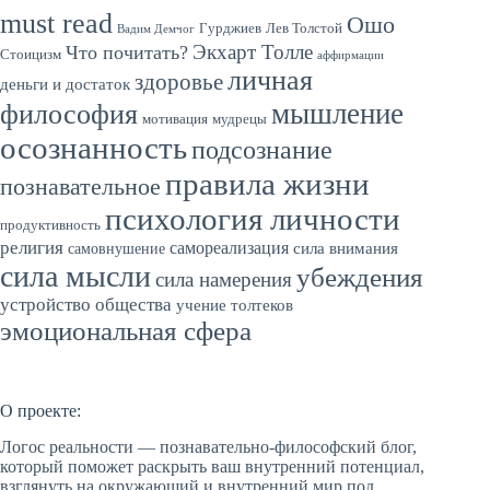
must read
Ошо
Гурджиев
Лев Толстой
Вадим Демчог
Экхарт Толле
Что почитать?
Стоицизм
аффирмации
личная
здоровье
деньги и достаток
мышление
философия
мотивация
мудрецы
осознанность
подсознание
правила жизни
познавательное
психология личности
продуктивность
религия
самореализация
сила внимания
самовнушение
сила мысли
убеждения
сила намерения
устройство общества
учение толтеков
эмоциональная сфера
О проекте:
Логос реальности — познавательно-философский блог,
который поможет раскрыть ваш внутренний потенциал,
взглянуть на окружающий и внутренний мир под