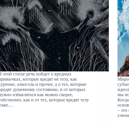
В этой статье речь пойдет о вредных
привычках, которые вредят не телу, как
Миров
курение, алкоголь и прочее, а о тех, которые
субъ
вредят душевному состоянию, и от которых
идеол
нужно избавляться как можно скорее,
мы ис
собственно, как и от тех, которые вредят телу
Когда
тоже.…
основ
– это
учен