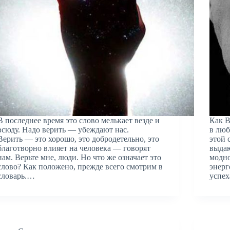
В последнее время это слово мелькает везде и
Как В
всюду. Надо верить — убеждают нас.
в люб
Верить — это хорошо, это добродетельно, это
этой 
благотворно влияет на человека — говорят
выдаю
нам. Верьте мне, люди. Но что же означает это
модно
слово? Как положено, прежде всего смотрим в
энерг
словарь.…
успех