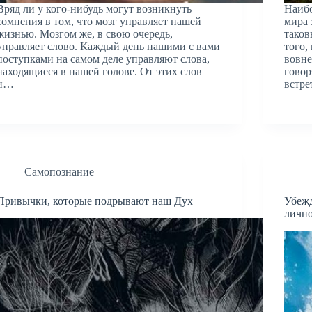
Вряд ли у кого-нибудь могут возникнуть
Наиб
сомнения в том, что мозг управляет нашей
мира 
жизнью. Мозгом же, в свою очередь,
таков
управляет слово. Каждый день нашими с вами
того,
поступками на самом деле управляют слова,
вовне
находящиеся в нашей голове. От этих слов
говор
и…
встр
Самопознание
Привычки, которые подрывают наш Дух
Убеж
личн