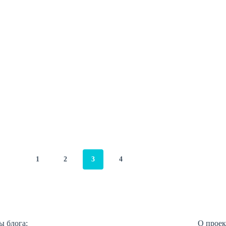
1
2
3
4
ы блога:
О проек