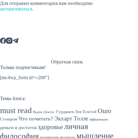
Для отправки комментария вам необходимо
авторизоваться
.
Обратная связь
Только подписчикам!
[mc4wp_form id=»200″]
Темы блога:
must read
Ошо
Гурджиев
Лев Толстой
Вадим Демчог
Экхарт Толле
Что почитать?
Стоицизм
аффирмации
личная
здоровье
деньги и достаток
мышление
философия
мотивация
мудрецы