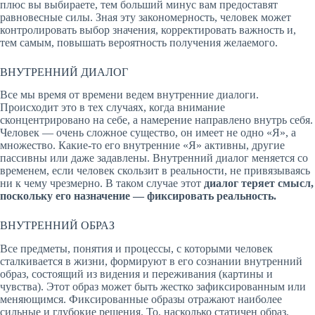
плюс вы выбираете, тем больший минус вам предоставят
равновесные силы. Зная эту закономерность, человек может
контролировать выбор значения, корректировать важность и,
тем самым, повышать вероятность получения желаемого.
ВНУТРЕННИЙ ДИАЛОГ
Все мы время от времени ведем внутренние диалоги.
Происходит это в тех случаях, когда внимание
сконцентрировано на себе, а намерение направлено внутрь себя.
Человек — очень сложное существо, он имеет не одно «Я», а
множество. Какие-то его внутренние «Я» активны, другие
пассивны или даже задавлены. Внутренний диалог меняется со
временем, если человек скользит в реальности, не привязываясь
ни к чему чрезмерно. В таком случае этот
диалог теряет смысл,
поскольку его назначение — фиксировать реальность.
ВНУТРЕННИЙ ОБРАЗ
Все предметы, понятия и процессы, с которыми человек
сталкивается в жизни, формируют в его сознании внутренний
образ, состоящий из видения и переживания (картины и
чувства). Этот образ может быть жестко зафиксированным или
меняющимся. Фиксированные образы отражают наиболее
сильные и глубокие решения. То, насколько статичен образ,