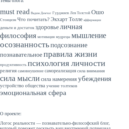
Темы блога:
must read
Ошо
Гурджиев
Лев Толстой
Вадим Демчог
Экхарт Толле
Что почитать?
Стоицизм
аффирмации
личная
здоровье
деньги и достаток
мышление
философия
мотивация
мудрецы
осознанность
подсознание
правила жизни
познавательное
психология личности
продуктивность
религия
самореализация
сила внимания
самовнушение
сила мысли
убеждения
сила намерения
устройство общества
учение толтеков
эмоциональная сфера
О проекте:
Логос реальности — познавательно-философский блог,
который поможет раскрыть ваш внутренний потенциал,