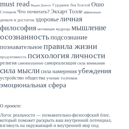
must read
Ошо
Гурджиев
Лев Толстой
Вадим Демчог
Экхарт Толле
Что почитать?
Стоицизм
аффирмации
личная
здоровье
деньги и достаток
мышление
философия
мотивация
мудрецы
осознанность
подсознание
правила жизни
познавательное
психология личности
продуктивность
религия
самореализация
сила внимания
самовнушение
сила мысли
убеждения
сила намерения
устройство общества
учение толтеков
эмоциональная сфера
О проекте:
Логос реальности — познавательно-философский блог,
который поможет раскрыть ваш внутренний потенциал,
взглянуть на окружающий и внутренний мир под