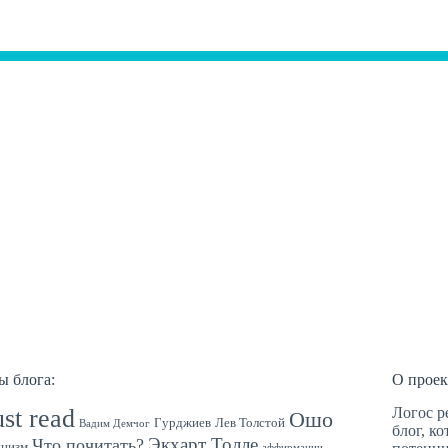
ы блога:
О проек
st read
Логос р
Ошо
Гурджиев
Лев Толстой
Вадим Демчог
блог, к
Экхарт Толле
Что почитать?
цизм
аффирмации