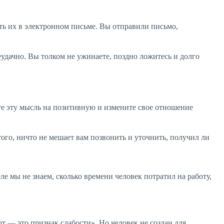
ть их в электронном письме. Вы отправили письмо,
еудачно. Вы толком не ужинаете, поздно ложитесь и долго
ите эту мысль на позитивную и измените свое отношение
того, ничто не мешает вам позвонить и уточнить, получил ли
е мы не знаем, сколько времени человек потратил на работу,
т — это признак слабости». Но человек не создан для