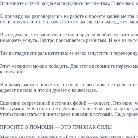
Вспомните случай, когда вы поддались пессимизму. Тщательно 
К примеру, вы разговорились на работе о проекте вашей мечты.
но не получили ответ сразу. Из этого вы сделали вывод, что ваш
Вы подумали, что ваши глупые идеи вряд ли вообще кого-то заин
не можете уснуть. Наутро просыпаетесь разбитым. И все из-за то
Так выглядит спираль негатива: ее легко запустить и перечеркн
Этот механизм можно победить. Для этого вспомните первую мыс
к ситуации.
Например, можно подумать, что ваш коллега пока не прочел пис
адресат письмо и что он думает о вашей идее.
Еще один современный источник фобий — соцсети. Это окно, ч
Мы думаем: «Она почти не работает, а у нее большая квартира, 
чтобы похвастаться в инстаграме новыми шмотками. Надо ориенти
ПРОСИТЕ О ПОМОЩИ — ЭТО ПРИЗНАК СИЛЫ
Многим знакомы убеждения: «Если я добьюсь результата с чьей-