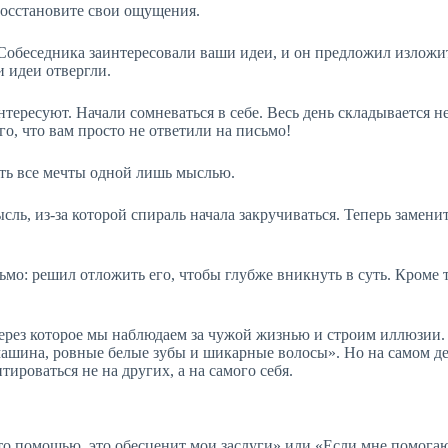
восстановите свои ощущения.
 Собеседника заинтересовали ваши идеи, и он предложил изложи
и идеи отвергли.
тересуют. Начали сомневаться в себе. Весь день складывается н
го, что вам просто не ответили на письмо!
уть все мечты одной лишь мыслью.
ль, из-за которой спираль начала закручиваться. Теперь замен
ьмо: решил отложить его, чтобы глубже вникнуть в суть. Кроме 
ерез которое мы наблюдаем за чужой жизнью и строим иллюзии.
машина, ровные белые зубы и шикарные волосы». Но на самом дел
роваться не на других, а на самого себя.
то помощью, это обесценит мои заслуги» или «Если мне помогаю