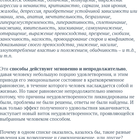
агрессии и ненависти, критиканство, сарказм, злая ирония,
жалобы, депрессия, приобретение устойчивой зависимости или
мании, лень, апатия, мечтательность, безразличие,
гиперцелеустремленость, гиперактивность, сплетничание,
насмешки, язвительность, заискивание, самоуничижение,
отвращение, выражение превосходства, презрение, снобизм,
заносчивость, наглость, провоцирование споров и конфликтов,
доказывание своего превосходства, унижение, насилие,
злоупотребление властью и положением, обидчивость – и т.д.,
и т.п.
Эти
способы действуют мгновенно и непродолжительно
,
давая человеку небольшую порцию удовлетворения, и этим
приводя его эмоциональное состояние в кратковременное
равновесие, в течение которого человек наслаждается собой и
жизнью. Но такое равновесие непродолжительно именно
потому, что причины неудовлетворенности ликвидированы не
были, проблемы не были решены, ответы не были найдены. И
как только эффект полученного удовольствия заканчивается,
наступает новый виток неудовлетворенности, проявляющейся
выбранным человеком способом.
Почему в одном списке оказались, казалось бы, такие разные
явления как возмущение и самоуничижение, или другие?