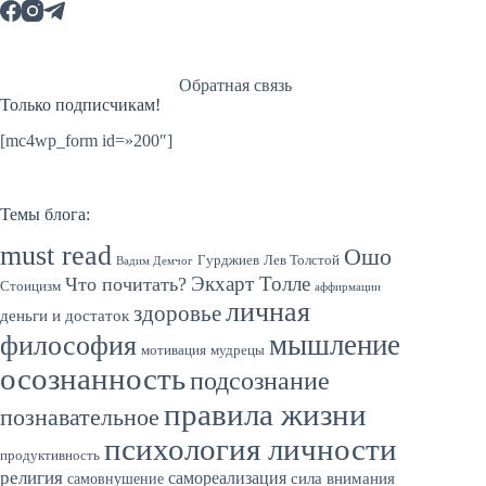
Обратная связь
Только подписчикам!
[mc4wp_form id=»200″]
Темы блога:
must read
Ошо
Гурджиев
Лев Толстой
Вадим Демчог
Экхарт Толле
Что почитать?
Стоицизм
аффирмации
личная
здоровье
деньги и достаток
мышление
философия
мотивация
мудрецы
осознанность
подсознание
правила жизни
познавательное
психология личности
продуктивность
религия
самореализация
сила внимания
самовнушение