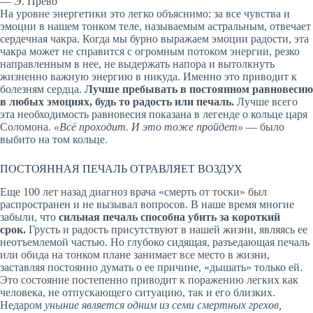
— Э. Прево
На уровне энергетики это легко объяснимо: за все чувства и
эмоции в нашем тонком теле, называемым астральным, отвечает
сердечная чакра. Когда мы бурно выражаем эмоции радости, эта
чакра может не справится с огромным потоком энергии, резко
направленным в нее, не выдержать напора и вытолкнуть
жизненно важную энергию в никуда. Именно это приводит к
болезням сердца.
Лучше пребывать в постоянном равновесию
в любых эмоциях, будь то радость или печаль.
Лучше всего
эта необходимость равновесия показана в легенде о кольце царя
Соломона.
«Всё проходит. И это тоже пройдет»
— было
выбито на том кольце.
ПОСТОЯННАЯ ПЕЧАЛЬ ОТРАВЛЯЕТ ВОЗДУХ
Еще 100 лет назад диагноз врача «смерть от тоски» был
распространен и не вызывал вопросов. В наше время многие
забыли, что
сильная печаль способна убить за короткий
срок.
Грусть и радость присутствуют в нашей жизни, являясь ее
неотъемлемой частью. Но глубоко сидящая, разъедающая печаль
или обида на тонком плане занимает все место в жизни,
заставляя постоянно думать о ее причине, «дышать» только ей.
Это состояние постепенно приводит к поражению легких как
человека, не отпускающего ситуацию, так и его близких.
Недаром
уныние является одним из семи смертных грехов,