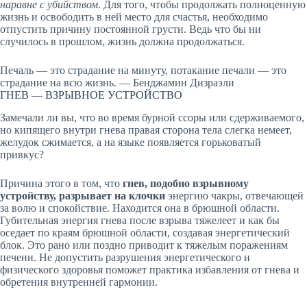
наравне с убийством
. Для того, чтобы продолжать полноценную
жизнь и освободить в ней место для счастья, необходимо
отпустить причину постоянной грусти. Ведь что бы ни
случилось в прошлом, жизнь должна продолжаться.
Печаль — это страдание на минуту, потакание печали — это
страдание на всю жизнь. — Бенджамин Дизраэли
ГНЕВ — ВЗРЫВНОЕ УСТРОЙСТВО
Замечали ли вы, что во время бурной ссоры или сдерживаемого,
но кипящего внутри гнева правая сторона тела слегка немеет,
желудок сжимается, а на языке появляется горьковатый
привкус?
Причина этого в том, что
гнев, подобно взрывному
устройству, разрывает на клочки
энергию чакры, отвечающей
за волю и спокойствие. Находится она в брюшной области.
Губительная энергия гнева после взрыва тяжелеет и как бы
оседает по краям брюшной области, создавая энергетический
блок. Это рано или поздно приводит к тяжелым поражениям
печени. Не допустить разрушения энергетического и
физического здоровья поможет практика избавления от гнева и
обретения внутренней гармонии.