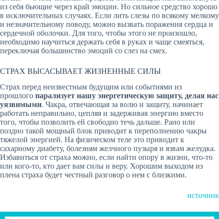
из себя бьющие через край эмоции. Но сильное средство хорошо
в исключительных случаях. Если лить слезы по всякому мелкому
и незначительному поводу, можно вызвать поражения сердца и
сердечной оболочки. Для того, чтобы этого не произошло,
необходимо научиться держать себя в руках и чаще смеяться,
переключая большинство эмоций со слез на смех.
СТРАХ ВЫСАСЫВАЕТ ЖИЗНЕННЫЕ СИЛЫ
Страх перед неизвестным будущим или событиями из
прошлого
парализует нашу энергетическую защиту, делая нас
уязвимыми
. Чакра, отвечающая за волю и защиту, начинает
работать неправильно, цепляя и задерживая энергию вместо
того, чтобы позволить ей свободно течь дальше. Рано или
поздно такой мощный блок приводит к переполнению чакры
тяжелой энергией. На физическом теле это приводит к
сахарному диабету, болезням желчного пузыря и язвам желудка.
Избавиться от страха можно, если найти опору в жизни, что-то
или кого-то, кто дает вам силы и веру. Хорошим выходом из
плена страха будет честный разговор о нем с близкими.
источник