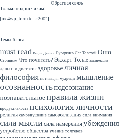
Обратная связь
Только подписчикам!
[mc4wp_form id=»200″]
Темы блога:
must read
Ошо
Гурджиев
Лев Толстой
Вадим Демчог
Экхарт Толле
Что почитать?
Стоицизм
аффирмации
личная
здоровье
деньги и достаток
мышление
философия
мотивация
мудрецы
осознанность
подсознание
правила жизни
познавательное
психология личности
продуктивность
религия
самореализация
сила внимания
самовнушение
сила мысли
убеждения
сила намерения
устройство общества
учение толтеков