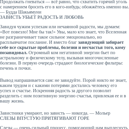
Продолжать гневаться — всё равно, что схватить горячий уголь
с намерением бросить его в кого-нибудь; обожжётесь именно вы.
— Будда Шакьямуни
ЗАВИСТЬ УБЬЕТ РАДОСТЬ И ЛЮБОВЬ
Завидуя чужим успехам или нечаянной радости, мы думаем:
«Вот повезло! Мне бы так!» Увы, мало кто знает, что Вселенная
не разграничивает такое сильное эмоционально, но
расплывчатое послание. И вместо благ
завидующий забирает
себе все скрытые проблемы, болезни и несчастья того, кому
позавидовал.
Огромный ком негативной энергии бьет по
астральному и физическому телу, вызывая многочисленные
болезни. В первую очередь страдают биологические фильтры:
печень и почки.
Вывод напрашивается сам: не завидуйте. Порой никто не знает,
каким трудом и с какими потерями достались человеку его
успех и счастье. Искренняя радость за другого позволит
разделить с ним позитивную энергию счастья, привлекая ее и в
вашу жизнь.
Завистники умирают, но зависть — никогда. — Мольер
СЛЕЗЫ ВПУСТУЮ ПРИТЯГИВАЮТ ГОРЕ
Слезы — очень сильный процесс, помогающий нам выплеснуть