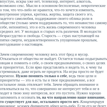
впустую, искры уже нет, телевизор, интернет, алкоголь,
возможно секс. Мысли в основном бесполезные, невротические
о том, что что-либо не нравится, что-то хочется изменить,
внутренние упреки, критика, жертва, защита своего эго,
задетого самолюбия, поддержание своего облика роли в
обществе (только зачем поддерживать то, что ненавистно самому
себе, непонятно), это и есть жизнь современного человека
средних лет. У молодых и старых есть различия. В молодости
безрассудство и свобода. Старость — страх наступающей на
пятки смерти, неудовлетворенность упущенным прошлым,
негодование о настоящем.
Зачем современному человеку весь этот бред и мусор.
Отказаться от общества не выйдет. Остается только подыгрывать
овцам и помнить о себе, о своем предназначении, о своих целях
и приоритетах. Если ярко представлять и видеть то, к чему ты
стремишься, даже играть не придется. На игры просто не будет
времени.
Нужно помнить только о себе
, ведь твои цели и
приоритеты — это и есть ты и твое предназначение, а все
остальное лишь отвлекает тебя. Зачем обращать внимание и
отвлекаться на то, что совершенно не интересует тебя и не в
ходит в твою зону интересов, все это пустота. Нужно хорошо
запомнить и осознать
то, на что направленно наше внимание,
то существует для нас, остального просто нет.
Концентрируя
внимание, человек формирует образ чего-либо.
Если его не будет,