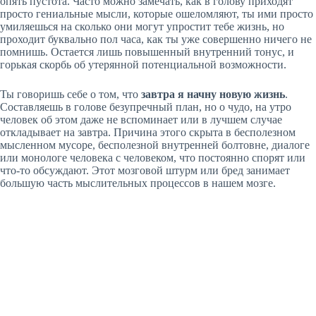
опять пустота. Часто можно замечать, как в голову приходят
просто гениальные мысли, которые ошеломляют, ты ими просто
умиляешься на сколько они могут упростит тебе жизнь, но
проходит буквально пол часа, как ты уже совершенно ничего не
помнишь. Остается лишь повышенный внутренний тонус, и
горькая скорбь об утерянной потенциальной возможности.
Ты говоришь себе о том, что
завтра я начну новую жизнь
.
Составляешь в голове безупречный план, но о чудо, на утро
человек об этом даже не вспоминает или в лучшем случае
откладывает на завтра. Причина этого скрыта в бесполезном
мысленном мусоре, бесполезной внутренней болтовне, диалоге
или монологе человека с человеком, что постоянно спорят или
что-то обсуждают. Этот мозговой штурм или бред занимает
большую часть мыслительных процессов в нашем мозге.