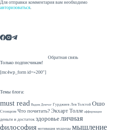
Для отправки комментария вам необходимо
авторизоваться
.
Обратная связь
Только подписчикам!
[mc4wp_form id=»200″]
Темы блога:
must read
Ошо
Гурджиев
Лев Толстой
Вадим Демчог
Экхарт Толле
Что почитать?
Стоицизм
аффирмации
личная
здоровье
деньги и достаток
мышление
философия
мотивация
мудрецы