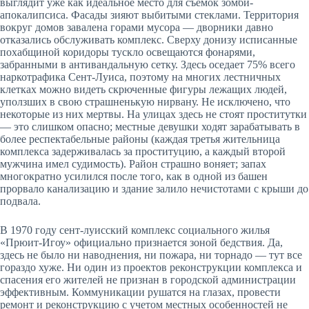
выглядит уже как идеальное место для съемок зомби-
апокалипсиса. Фасады зияют выбитыми стек­лами. Территория
вокруг домов завалена горами мусора — дворники давно
отказались обслуживать комплекс. Сверху донизу исписанные
похабщиной коридоры тускло освещаются фонарями,
забранными в анти­вандальную сетку. Здесь оседает 75% всего
наркотрафика Сент-Луиса, поэтому на многих лестничных
клетках можно видеть скрюченные фигуры лежащих людей,
уползших в свою страшненькую нирвану. Не исключено, что
некоторые из них мертвы. На улицах здесь не стоят проститутки
— это слишком опасно; местные девушки ходят зарабатывать в
более респектабельные районы (каждая третья жительница
комплекса задерживалась за проституцию, а каждый второй
мужчина имел судимость). Район страшно воняет; запах
многократно усилился после того, как в одной из башен
прорвало канализацию и здание залило нечистотами с крыши до
подвала.
В 1970 году сент-луисский комплекс социального жилья
«Прюит-Игоу» официально признается зоной бедствия. Да,
здесь не было ни наводнения, ни пожара, ни торнадо — тут все
гораздо хуже. Ни один из проектов реконструкции комплекса и
спасения его жителей не признан в городской администрации
эффективным. Коммуникации рушатся на глазах, провести
ремонт и реконструкцию с учетом местных особенностей не