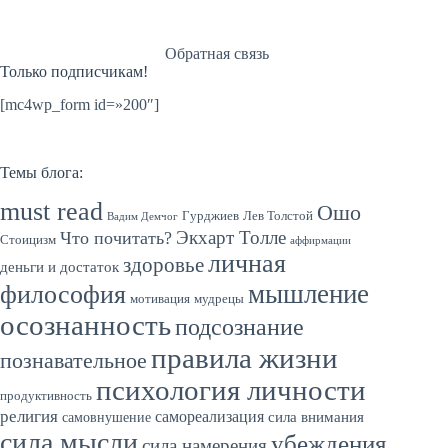
Обратная связь
Только подписчикам!
[mc4wp_form id=»200″]
Темы блога:
must read
Ошо
Гурджиев
Лев Толстой
Вадим Демчог
Экхарт Толле
Что почитать?
Стоицизм
аффирмации
личная
здоровье
деньги и достаток
мышление
философия
мотивация
мудрецы
осознанность
подсознание
правила жизни
познавательное
психология личности
продуктивность
религия
самореализация
сила внимания
самовнушение
сила мысли
убеждения
сила намерения