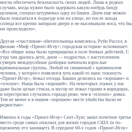
могли обеспечить безопасность своих людей. Лишь в редких
случаях, когда нужно было задержать какую-нибудь банду
целиком, спецназ штурмовал одну из башен. Днем еще можно
было показаться в подъезде или на улице, но после захода
солнца все крепко запирали двери и не высовывали носа, что бы
ни происходило».
Другая «счастливая» обитательница комплекса, Руби Рассел, в
фильме «Миф «Прюит-Игоу»: городская история» вспоминает:
«Все общие зоны были превращены в поле боевых действий. С
утра там дрались дети, днем — подростки, с наступлением
сумерек междоусобные разборки начинали взрослые
криминальные группы. Любой не связанный с криминалом
человек, у которого появлялся хоть какой-то шанс покинуть
«Прюит-Игоу», бежал отсюда. Башни делились на «хорошие» и
«плохие». Наша была «хорошей». На некоторых этажах у нас
даже были целые стекла, и мусор не лежал горами в коридорах,
и перестрелки случались гораздо реже, чем в «плохих» домах.
Тем не менее и в нашем «хорошем» месте убийства были не
редкостью».
Именно в годы «Прюит-Игоу» Сент-Луис занял почетное третье
место среди самых опасных для жизни городов США (и по-
прежнему его занимает). В середине 60-х годов «Прюит-Игоу»