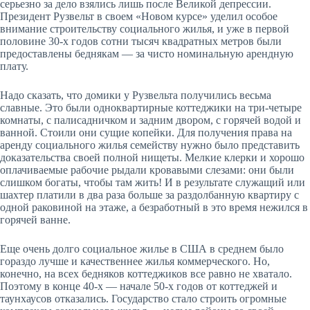
серьезно за дело взялись лишь после Великой депрессии.
Президент Рузвельт в своем «Новом курсе» уделил особое
внимание строительству социального жилья, и уже в первой
половине 30-х годов сотни тысяч квадратных мет­ров были
предоставлены беднякам — за чисто номинальную арендную
плату.
Надо сказать, что домики у Рузвельта получились весьма
славные. Это были одноквартирные коттеджики на три-четыре
комнаты, с палисадничком и задним двором, с горячей водой и
ванной. Стоили они сущие копейки. Для получения права на
аренду социального жилья семейству нужно было представить
доказательства своей полной нищеты. Мелкие клерки и хорошо
оплачиваемые рабочие рыдали кровавыми слезами: они были
слишком богаты, чтобы там жить! И в результате служащий или
шахтер платили в два раза больше за раздолбанную квартиру с
одной раковиной на этаже, а безработный в это время нежился в
горячей ванне.
Еще очень долго социальное жилье в США в среднем было
гораздо лучше и качественнее жилья коммерческого. Но,
конечно, на всех бедняков коттеджиков все равно не хватало.
Поэтому в конце 40-х — начале 50-х годов от коттеджей и
таунхаусов отказались. Государство стало строить огромные