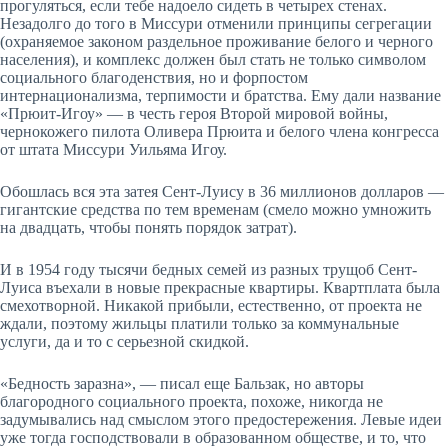
прогуляться, если тебе надоело сидеть в четырех стенах.
Незадолго до того в Миссури отменили принципы сегрегации
(охраняемое законом раздельное проживание белого и черного
населения), и комплекс должен был стать не только символом
социального благоденствия, но и форпостом
интернационализма, терпимости и братства. Ему дали название
«Прюит-­Игоу» — в честь героя Второй мировой войны,
чернокожего пилота Оливера Прюита и белого члена конгресса
от штата Миссури Уильяма Игоу.
Обошлась вся эта затея Сент-Луису в 36 миллионов долларов —
гигантские средства по тем временам (смело можно умножить
на двадцать, чтобы понять порядок затрат).
И в 1954 году тысячи бедных семей из разных трущоб Сент-
Луиса въехали в новые прекрасные квартиры. Квартплата была
смехотворной. Никакой прибыли, естественно, от проекта не
ждали, поэтому жильцы платили только за коммунальные
услуги, да и то с серь­езной скидкой.
«Бедность заразна», — писал еще Бальзак, но авторы
благородного социального проекта, похоже, никогда не
задумывались над смыслом этого предостережения. Левые идеи
уже тогда господствовали в образованном обществе, и то, что