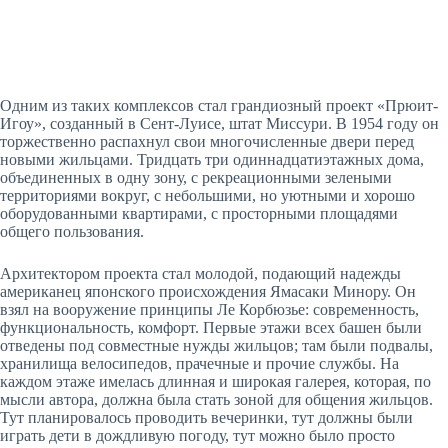
Одним из таких комплексов стал грандиозный проект «Прюит-
Игоу», созданный в Сент-Луисе, штат Миссури. В 1954 году он
торжественно распахнул свои многочисленные двери перед
новыми жильцами. Тридцать три одиннадцатиэтажных дома,
объединенных в одну зону, с рекреационными зелеными
территориями вокруг, с небольшими, но уютными и хорошо
оборудованными квартирами, с просторными площадями
общего пользования.
Архитектором проекта стал молодой, подающий надежды
американец японского происхождения Ямасаки Минору. Он
взял на вооружение принципы Ле Корбюзье: современность,
функциональность, комфорт. Первые этажи всех башен были
отведены под совместные нужды жильцов; там были подвалы,
хранилища велосипедов, прачечные и прочие службы. На
каждом этаже имелась длинная и широкая галерея, которая, по
мысли автора, должна была стать зоной для общения жильцов.
Тут планировалось проводить вечеринки, тут должны были
играть дети в дождливую погоду, тут можно было просто