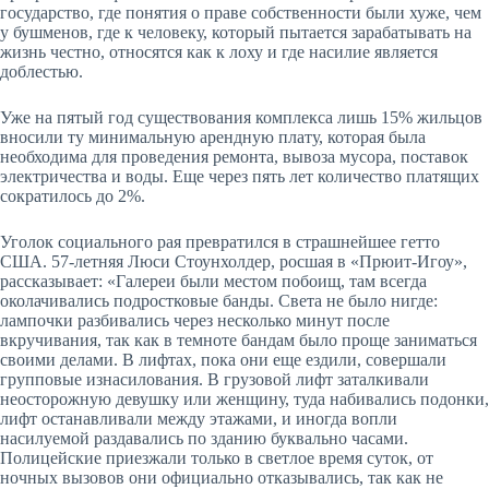
государство, где понятия о праве собственности были хуже, чем
у бушменов, где к человеку, который пытается зарабатывать на
жизнь честно, относятся как к лоху и где насилие является
доблестью.
Уже на пятый год существования комплекса лишь 15% жильцов
вносили ту минимальную арендную плату, которая была
необходима для проведения ремонта, вывоза мусора, поставок
элект­ричества и воды. Еще через пять лет количество платящих
сократилось до 2%.
Уголок социального рая превратился в страшнейшее гетто
США. 57-летняя Люси Стоунхолдер, росшая в «Прюит-Игоу»,
рассказывает: «Галереи были местом побоищ, там всегда
околачивались подростковые банды. Света не было нигде:
лампочки разбивались через несколько минут после
вкручивания, так как в темноте бандам было проще заниматься
своими делами. В лифтах, пока они еще ездили, совершали
групповые изнасилования. В грузовой лифт заталкивали
неосторожную девушку или женщину, туда набивались подонки,
лифт останавливали между этажами, и иногда вопли
насилуемой раздавались по зданию буквально часами.
Полицейские приезжали только в светлое время суток, от
ночных вызовов они официально отказывались, так как не