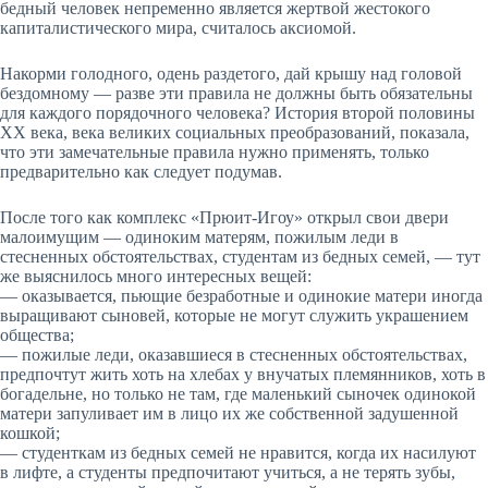
бедный человек непременно является жертвой жестокого
капиталистического мира, считалось аксиомой.
Накорми голодного, одень раздетого, дай крышу над головой
бездомному — разве эти правила не должны быть обязательны
для каждого порядочного человека? История второй половины
XX века, века великих социальных преобразований, показала,
что эти замечательные правила нужно применять, только
предварительно как следует подумав.
После того как комплекс «Прюит-Игоу» открыл свои двери
малоимущим — одиноким матерям, пожилым леди в
стесненных обстоятельствах, студентам из бедных семей, — тут
же выяснилось много интересных вещей:
— оказывается, пьющие безработные и одинокие матери иногда
выращивают сыновей, которые не могут служить украшением
общества;
— пожилые леди, оказавшиеся в стесненных обстоятельствах,
предпочтут жить хоть на хлебах у внучатых племянников, хоть в
богадельне, но только не там, где маленький сыночек одинокой
матери запуливает им в лицо их же собственной задушенной
кошкой;
— студенткам из бедных семей не нравится, когда их насилуют
в лифте, а студенты предпочитают учиться, а не терять зубы,