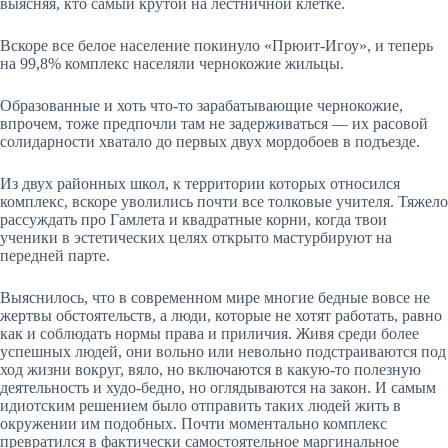
выясняя, кто самый крутой на лестничной клетке.
Вскоре все белое население покинуло «Прюит-Игоу», и теперь
на 99,8% комплекс населяли чернокожие жильцы.
Образованные и хоть что-то зарабатывающие чернокожие,
впрочем, тоже предпочли там не задерживаться — их расовой
солидарности хватало до первых двух мордобоев в подъезде.
Из двух районных школ, к территории которых относился
комплекс, вскоре уволились почти все толковые учителя. Тяжело
рассуждать про Гамлета и квадратные корни, когда твои
ученики в эстетических целях открыто мастурбируют на
передней парте.
Выяснилось, что в современном мире многие бедные вовсе не
жертвы обстоятельств, а люди, которые не хотят работать, равно
как и соблюдать нормы права и приличия. Живя среди более
успешных людей, они вольно или невольно подстраиваются под
ход жизни вокруг, вяло, но включаются в какую-то полезную
деятельность и худо-бедно, но оглядываются на закон. И самым
идиотским решением было отправить таких людей жить в
окружении им подобных. Почти моментально комплекс
превратился в фактически самостоятельное маргинальное