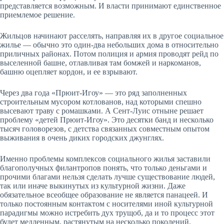
представляется возможным. И власти принимают единственное
приемлемое решение.
Жильцов начинают расселять, направляя их в другое социальное
жилье — обычно это один-два небольших дома в относительно
приличных районах. Потом полиция и армия проводят рейд по
выселенной башне, отлавливая там бомжей и наркоманов,
башню оцепляет кордон, и ее взрывают.
Через два года «Прюит-Игоу» — это ряд заполненных
строительным мусором котлованов, над которыми спешно
высевают траву с ромашками. А Сент-Луис отныне решает
проб­лему «детей Прюит-Игоу». Это десятки банд и несколько
тысяч головорезов, с детства связанных совместным опытом
выживания в очень диких городских джунглях.
Именно проблемы комплексов социального жилья заставили
благополучных филантропов понять, что только деньгами и
прочими благами нельзя сделать лучше существование людей,
так или иначе выкинутых из культурной жизни. Даже
обязательное всеобщее образование не является панацеей. И
только постоянным контактом с носителями иной культурной
парадигмы можно истребить дух трущоб, да и то процесс этот
будет медленным, растянутым на несколько поколений.