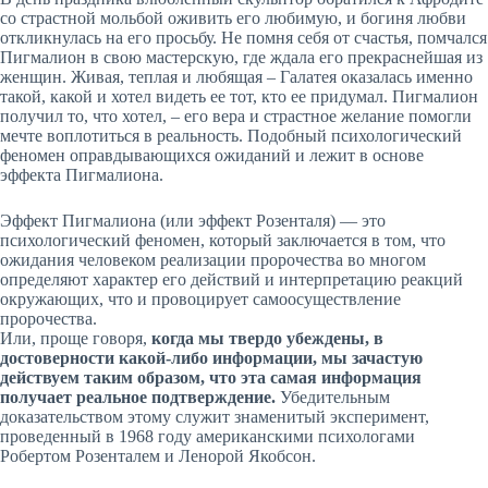
со страстной мольбой оживить его любимую, и богиня любви
откликнулась на его просьбу. Не помня себя от счастья, помчался
Пигмалион в свою мастерскую, где ждала его прекраснейшая из
женщин. Живая, теплая и любящая – Галатея оказалась именно
такой, какой и хотел видеть ее тот, кто ее придумал. Пигмалион
получил то, что хотел, – его вера и страстное желание помогли
мечте воплотиться в реальность. Подобный психологический
феномен оправдывающихся ожиданий и лежит в основе
эффекта Пигмалиона.
Эффект Пигмалиона (или эффект Розенталя) — это
психологический феномен, который заключается в том, что
ожидания человеком реализации пророчества во многом
определяют характер его действий и интерпретацию реакций
окружающих, что и провоцирует самоосуществление
пророчества.
Или, проще говоря,
когда мы твердо убеждены, в
достоверности какой-либо информации, мы зачастую
действуем таким образом, что эта самая информация
получает реальное подтверждение.
Убедительным
доказательством этому служит знаменитый эксперимент,
проведенный в 1968 году американскими психологами
Робертом Розенталем и Ленорой Якобсон.