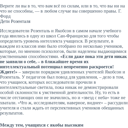
Верите ли вы в то, что вам всё по силам, или в то, что вы ни на
что не способны, — в любом случае вы совершенно правы. Г.
Форд
Дети Розенталя
Исследователи Розенталь и Якобсон в самом начале учебного
года явились в одну из школ Сан-Франциско для того чтобы
определить уровень интеллекта учащихся. В результате, в
каждом из классов ими было отобрано по несколько учеников,
которые, по мнению психологов, были наделены выдающимися
умственными способностями.
«Если даже пока эти дети никак
не заявили о себе, – в ближайшее время их
интеллектуальный потенциал непременно раскроется!
Ждите!»
– заверили порядком удивленных учителей Якобсон и
Розенталь. У педагогов был повод для удивления, – дело в том,
что учащиеся, которых исследователи прочили в
интеллектуальные светила, пока никак не демонстрировали
особой склонности к умственной деятельности. Ну, то есть в
числе отстающих они не значились, но и «звезд с неба» тоже не
хватали. «Что ж, исследователям, наверное, виднее» – рассудили
учителя и стали ждать от перспективных учеников обещанных
результатов.
Между тем, учащихся с якобы высоким