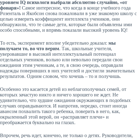
уровнем
IQ психологи выбрали абсолютно случайно, «от
фонаря»!
Самое интересное, что когда в конце учебного года
Розенталь и Якобсон снова пожаловали в уже знакомую школу с
целью измерить коэффициент интеллекта учеников, они
обнаружили, что те самые дети, которые были объявлены ими
особо способными, и впрямь показали высокий уровень IQ!
То есть, эксперимент вполне убедительно доказал:
мы
получаем то, во что верим
. Так, школьные учителя,
уверовавшие в высокий интеллектуальный потенциал
отдельных учеников, вольно или невольно передали свои
ожидания этим ученикам, а те, в свою очередь, оправдали
надежды поверивших в них учителей и достигли значительных
результатов. Одним словом, что хочешь – то и получишь.
Особенно это касается детей из неблагополучных семей, от
которых зачастую никто и ничего хорошего не ждет. Не
удивительно, что худшие ожидания окружающих в подобных
случаях оправдываются. И напротив, нередко, стоит иногда
авансом похвалить такого ребенка, поверить в него, как,
окрыленный этой верой, он «расправляет плечи» и
преображается буквально на глазах.
Впрочем, речь идет, конечно, не только о детях. Руководители,