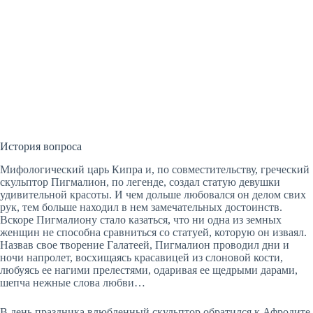
История вопроса
Мифологический царь Кипра и, по совместительству, греческий
скульптор Пигмалион, по легенде, создал статую девушки
удивительной красоты. И чем дольше любовался он делом свих
рук, тем больше находил в нем замечательных достоинств.
Вскоре Пигмалиону стало казаться, что ни одна из земных
женщин не способна сравниться со статуей, которую он изваял.
Назвав свое творение Галатеей, Пигмалион проводил дни и
ночи напролет, восхищаясь красавицей из слоновой кости,
любуясь ее нагими прелестями, одаривая ее щедрыми дарами,
шепча нежные слова любви…
В день праздника влюбленный скульптор обратился к Афродите