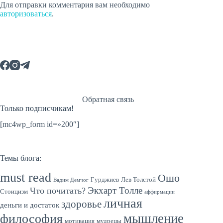
Для отправки комментария вам необходимо
авторизоваться
.
Обратная связь
Только подписчикам!
[mc4wp_form id=»200″]
Темы блога:
must read
Ошо
Гурджиев
Лев Толстой
Вадим Демчог
Экхарт Толле
Что почитать?
Стоицизм
аффирмации
личная
здоровье
деньги и достаток
мышление
философия
мотивация
мудрецы