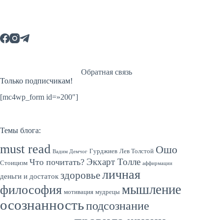
Обратная связь
Только подписчикам!
[mc4wp_form id=»200″]
Темы блога:
must read
Ошо
Гурджиев
Лев Толстой
Вадим Демчог
Экхарт Толле
Что почитать?
Стоицизм
аффирмации
личная
здоровье
деньги и достаток
мышление
философия
мотивация
мудрецы
осознанность
подсознание