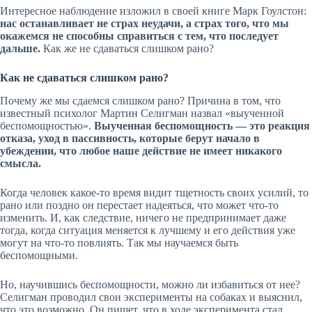
Интересное наблюдение изложил в своей книге Марк Гоулстон:
нас останавливает не страх неудачи, а страх того, что мы
окажемся не способны справиться с тем, что последует
дальше.
Как же не сдаваться слишком рано?
Как не сдаваться слишком рано?
Почему же мы сдаемся слишком рано? Причина в том, что
известный психолог Мартин Селигман назвал «выученной
беспомощностью».
Выученная беспомощность — это реакция
отказа, уход в пассивность, которые берут начало в
убеждении, что любое наше действие не имеет никакого
смысла.
Когда человек какое-то время видит тщетность своих усилий, то
рано или поздно он перестает надеяться, что может что-то
изменить. И, как следствие, ничего не предпринимает даже
тогда, когда ситуация меняется к лучшему и его действия уже
могут на что-то повлиять. Так мы научаемся быть
беспомощными.
Но, научившись беспомощности, можно ли избавиться от нее?
Селигман проводил свои эксперименты на собаках и выяснил,
что это возможно. Он пишет, что в ходе эксперимента стал