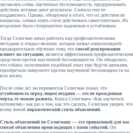
заставлять собак, наученных беспомощности, предпринимать
действия, которые дают результаты. Сначала они не
поддавались. Однако, обнаружив в итоге, что их действия не
напрасны, собаки опять стали действовать самостоятельно. Их
исцеление было стопроцентно надежным и устойчивым.
Тогда Селигман начал работать над профилактическими
методами и открыл явление, которое назвал иммунизацией:
предварительное обучение тому, что
способ реагирования
влияет на ситуацию
, является эффективным профилактическим
средством против выученной беспомощности. Он обнаружил,
что собаки, получившие подобный опыт еще будучи щенками,
приобретали иммунитет против выученной беспомощности на
всю жизнь.
После семи лет экспериментов Селигман понял, что
устойчивость перед лицом неудачи — это не врожденная
черта, ее можно развить
. Книга Селигмана «Как научиться
оптимизму» как раз о том, как это сделать. Селигман уверен, что
всему виной
пораженческий стиль объяснений.
Стиль объяснений по Селигману — это привычный для вас
способ объяснения происходящих с вами событий.
Он
оказывает значительное влияние на выученную беспомощность.