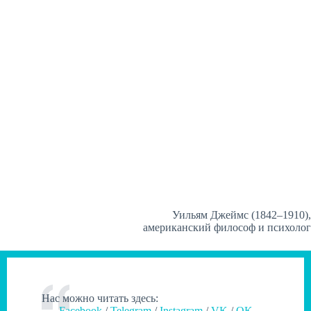
Уильям Джеймс (1842–1910),
американский философ и психолог
Нас можно читать здесь:
Facebook
/
Telegram
/
Instagram
/
VK
/
OK