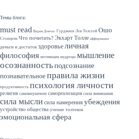
Темы блога:
must read
Ошо
Гурджиев
Лев Толстой
Вадим Демчог
Экхарт Толле
Что почитать?
Стоицизм
аффирмации
личная
здоровье
деньги и достаток
мышление
философия
мотивация
мудрецы
осознанность
подсознание
правила жизни
познавательное
психология личности
продуктивность
религия
самореализация
сила внимания
самовнушение
сила мысли
убеждения
сила намерения
устройство общества
учение толтеков
эмоциональная сфера