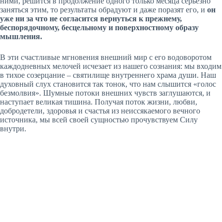
ними, решится в продолжение одного только месяца серьёзно
заняться этим, то результаты обрадуют и даже поразят его, и
он
уже ни за что не согласится вернуться к прежнему,
беспорядочному, бесцельному и поверхностному образу
мышления.
В эти счастливые мгновения внешний мир с его водоворотом
каждодневных мелочей исчезает из нашего сознания: мы входим
в тихое созерцание – святилище внутреннего храма души. Наш
духовный слух становится так тонок, что нам слышится «голос
безмолвия». Шумные потоки внешних чувств заглушаются, и
наступает великая тишина. Получая поток жизни, любви,
добродетели, здоровья и счастья из неиссякаемого вечного
источника, мы всей своей сущностью прочувствуем Силу
внутри.