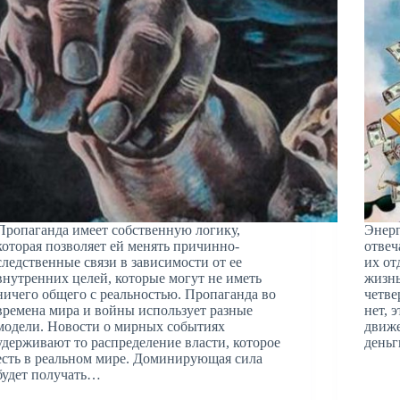
Пропаганда имеет собственную логику,
Энерг
которая позволяет ей менять причинно-
отвеч
следственные связи в зависимости от ее
их от
внутренних целей, которые могут не иметь
жизнь
ничего общего с реальностью. Пропаганда во
четве
времена мира и войны использует разные
нет, 
модели. Новости о мирных событиях
движе
удерживают то распределение власти, которое
деньг
есть в реальном мире. Доминирующая сила
будет получать…