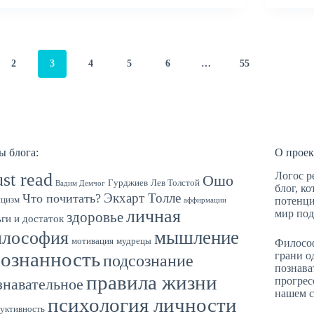
2
3
4
5
6
…
55
ы блога:
О проек
st read
Логос р
Ошо
Гурджиев
Лев Толстой
Вадим Демчог
блог, к
Экхарт Толле
Что почитать?
цизм
потенци
аффирмации
личная
мир под
здоровье
ги и достаток
мышление
лософия
мотивация
мудрецы
Философ
сознанность
грани о
подсознание
познава
правила жизни
прогрес
знавательное
нашем с
психология личности
уктивность