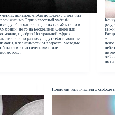
5 чётких приёмов, чтобы по щелчку управлять
своей жизнью Один известный учёный,
Конку
исследуя быт одного из диких племён, не то в
ресур
Амазонии, не то на Бескрайней Севере или,
выжив
возможно, в дебрях Центральной Африки,
Распр
заметил, как по-разному ведут себя тамошние
мнени
шаманы, в зависимости от возраста. Молодые
целое
работают в «классическом» стиле:
небез
дёргаются…
интер
отбор
но на
Новая научная гипотеза о свободе 