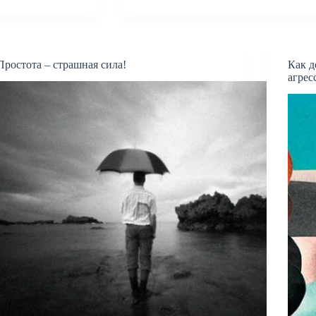
Простота – страшная сила!
Как д
агрес