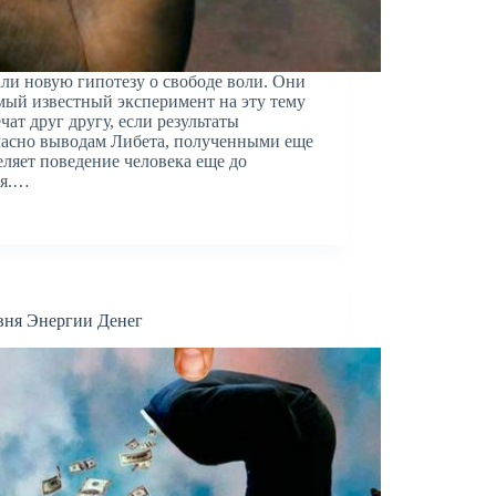
и новую гипотезу о свободе воли. Они
мый известный эксперимент на эту тему
ат друг другу, если результаты
ласно выводам Либета, полученными еще
еляет поведение человека еще до
ия.…
вня Энергии Денег