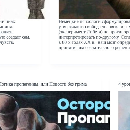
ричинах
Немецкие психологи сформулировал
анием.
утверждают: свобода человека и са
бращать
(эксперимент Либета) не противореч
ю создает сам,
интерпретировать по-другому. Сог
чувств.
в 80-х годах ХХ в., наш мозг опред
принятия им сознательного решен
Логика пропаганды, или Новости без грима
4 уро