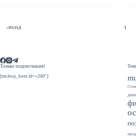
1
НАЗАД
Только подписчикам!
Тем
[mc4wp_form id=»200″]
mu
Стои
день
фи
о
по
прод